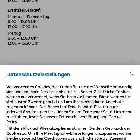
13.00 – 15.30 Uhr
Ersatzteilverkauf:
Montag – Donnerstag
8.00 – 12.00 Uhr
13.00 – 17.00 Uhr
Freitag
8.00 – 12.00 Uhr
13.00 – 15.30 Uhr
Datenschutzeinstellungen
LINKS
Wir verwenden Cookies, die für den Betrieb der Webseite notwendig
Newsletter
sind und um Ihnen Services anbieten zu können. Zusätzliche Cookies
werden nur verwendet, wenn Sie ihnen zustimmen. Diese werden für
Termin vereinbaren
statistische Zwecke genutzt und um Ihnen individuelle Angebote
Probefahrt vereinbaren
zeigen zu können. Sie können Ihre Privatsphäre-Einstellungen
jederzeit ändern - den Link finden Sie am Ende jeder Seite. Um mehr
INFOS
zu erfahren, lesen Sie unsere Datenschutzerklärung und Cookie
Policy.
Über uns
Mit dem Klick auf
Alles akzeptieren
stimmen Sie dem Gebrauch der
Unsere Standorte
Cookies zu.
Um Ihre Privatsphäre-Einstellungen anzupassen, wählen
Sie die gewünschten Checkboxen aus und klicken Sie auf
Auswahl
Ansprechpartner