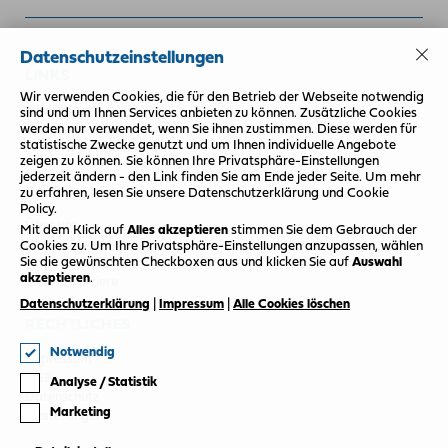
Datenschutzeinstellungen
LINKS
Wir verwenden Cookies, die für den Betrieb der Webseite notwendig
Newsletter
sind und um Ihnen Services anbieten zu können. Zusätzliche Cookies
werden nur verwendet, wenn Sie ihnen zustimmen. Diese werden für
Termin vereinbaren
statistische Zwecke genutzt und um Ihnen individuelle Angebote
Probefahrt vereinbaren
zeigen zu können. Sie können Ihre Privatsphäre-Einstellungen
jederzeit ändern - den Link finden Sie am Ende jeder Seite. Um mehr
INFOS
zu erfahren, lesen Sie unsere Datenschutzerklärung und Cookie
Policy.
Über uns
Mit dem Klick auf
Alles akzeptieren
stimmen Sie dem Gebrauch der
Unsere Standorte
Cookies zu.
Um Ihre Privatsphäre-Einstellungen anzupassen, wählen
Sie die gewünschten Checkboxen aus und klicken Sie auf
Auswahl
Ansprechpartner
akzeptieren
.
Jobs & Karriere
Datenschutzerklärung
|
Impressum
|
Alle Cookies löschen
RECHTLICHES
Notwendig
Impressum
AGB
Analyse / Statistik
Datenschutz
Marketing
Einstellungen