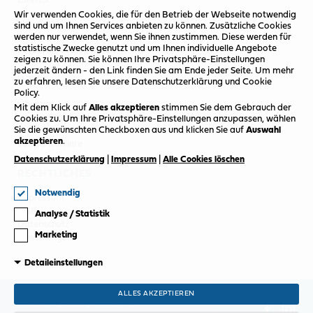
LINKS
Wir verwenden Cookies, die für den Betrieb der Webseite notwendig
Newsletter
sind und um Ihnen Services anbieten zu können. Zusätzliche Cookies
werden nur verwendet, wenn Sie ihnen zustimmen. Diese werden für
Termin vereinbaren
statistische Zwecke genutzt und um Ihnen individuelle Angebote
Probefahrt vereinbaren
zeigen zu können. Sie können Ihre Privatsphäre-Einstellungen
jederzeit ändern - den Link finden Sie am Ende jeder Seite. Um mehr
INFOS
zu erfahren, lesen Sie unsere Datenschutzerklärung und Cookie
Policy.
Über uns
Mit dem Klick auf
Alles akzeptieren
stimmen Sie dem Gebrauch der
Unsere Standorte
Cookies zu.
Um Ihre Privatsphäre-Einstellungen anzupassen, wählen
Sie die gewünschten Checkboxen aus und klicken Sie auf
Auswahl
Ansprechpartner
akzeptieren
.
Jobs & Karriere
Datenschutzerklärung
|
Impressum
|
Alle Cookies löschen
RECHTLICHES
Notwendig
Impressum
AGB
Analyse / Statistik
Datenschutz
Marketing
Einstellungen
Detaileinstellungen
ALLES AKZEPTIEREN
© 2026 Jagersberger Automobil