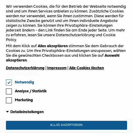
LINKS
Wir verwenden Cookies, die für den Betrieb der Webseite notwendig
Newsletter
sind und um Ihnen Services anbieten zu können. Zusätzliche Cookies
werden nur verwendet, wenn Sie ihnen zustimmen. Diese werden für
Termin vereinbaren
statistische Zwecke genutzt und um Ihnen individuelle Angebote
Probefahrt vereinbaren
zeigen zu können. Sie können Ihre Privatsphäre-Einstellungen
jederzeit ändern - den Link finden Sie am Ende jeder Seite. Um mehr
INFOS
zu erfahren, lesen Sie unsere Datenschutzerklärung und Cookie
Policy.
Über uns
Mit dem Klick auf
Alles akzeptieren
stimmen Sie dem Gebrauch der
Unsere Standorte
Cookies zu.
Um Ihre Privatsphäre-Einstellungen anzupassen, wählen
Sie die gewünschten Checkboxen aus und klicken Sie auf
Auswahl
Ansprechpartner
akzeptieren
.
Jobs & Karriere
Datenschutzerklärung
|
Impressum
|
Alle Cookies löschen
RECHTLICHES
Notwendig
Impressum
AGB
Analyse / Statistik
Datenschutz
Marketing
Einstellungen
Detaileinstellungen
ALLES AKZEPTIEREN
© 2026 Jagersberger Automobil