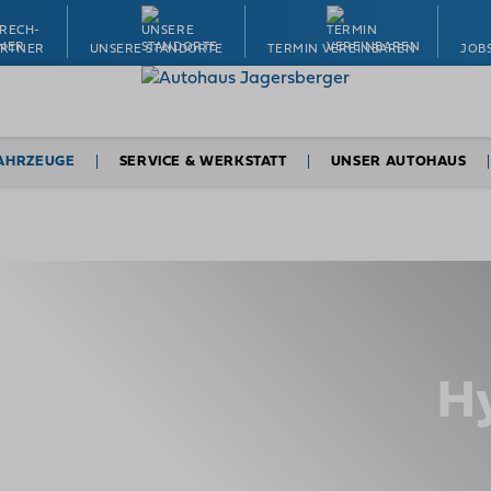
ARTNER
UNSERE STANDORTE
TERMIN VEREINBAREN
JOB
AHRZEUGE
SERVICE & WERKSTATT
UNSER AUTOHAUS
Nutzfahrzeuge
Werkstatt & Service
Über uns
tzfahrzeuge
Ersatzteile & Zubehör
Ansprechpartner
Nutzfahrzeuge
Termin vereinbaren
Jobs & Karriere
utzfahrzeuge
Autoversicherung
Unsere Standorte
t vereinbaren
Finanzierung
Termin vereinbaren
chpersonen
H