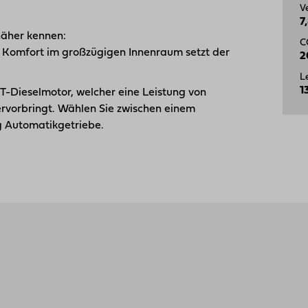
V
7
näher kennen:
C
em Komfort im großzügigen Innenraum setzt der
2
L
1
-Diesel­motor, welcher eine Leistung von
vorbringt. Wählen Sie zwischen einem
 Automatikgetriebe.