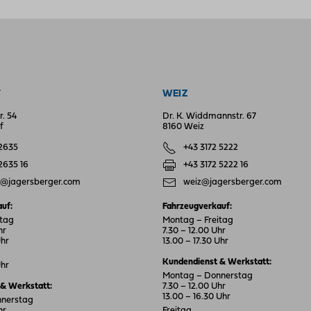
F
WEIZ
r. 54
Dr. K. Widdmannstr. 67
f
8160 Weiz
 2635
+43 3172 5222
 2635 16
+43 3172 5222 16
f@jagersberger.com
weiz@jagersberger.com
uf:
Fahrzeugverkauf:
itag
Montag – Freitag
hr
7.30 – 12.00 Uhr
Uhr
13.00 – 17.30 Uhr
Kundendienst & Werkstatt:
Uhr
Montag – Donnerstag
& Werkstatt:
7.30 – 12.00 Uhr
13.00 – 16.30 Uhr
nnerstag
hr
Freitag