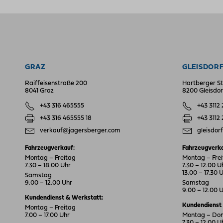
GRAZ
GLEISDOR
Raiffeisenstraße 200
Hartberger St
8041 Graz
8200 Gleisdor
+43 316 465555
+43 3112
+43 316 465555 18
+43 3112
verkauf@jagersberger.com
gleisdor
Fahrzeugverkauf:
Fahrzeugverka
Montag – Freitag
Montag – Fre
7.30 – 18.00 Uhr
7.30 – 12.00 U
13.00 – 17.30 
Samstag
9.00 – 12.00 Uhr
Samstag
9.00 – 12.00 
Kundendienst & Werkstatt:
Kundendienst 
Montag – Freitag
7.00 – 17.00 Uhr
Montag – Do
7.30 – 12.00 U