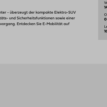
V
1
anter - überzeugt der kompakte Elektro-SUV
C
ts- und Sicherheits­funktionen sowie einer
0
evorgang. Entdecken Sie E-Mobilität auf
L
1