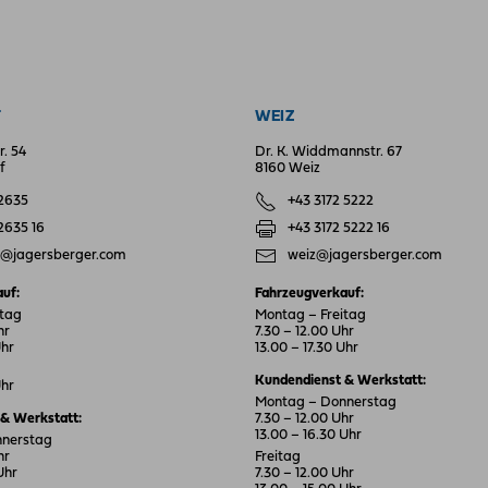
F
WEIZ
r. 54
Dr. K. Widdmannstr. 67
f
8160 Weiz
 2635
+43 3172 5222
 2635 16
+43 3172 5222 16
f@jagersberger.com
weiz@jagersberger.com
uf:
Fahrzeugverkauf:
itag
Montag – Freitag
hr
7.30 – 12.00 Uhr
Uhr
13.00 – 17.30 Uhr
Kundendienst & Werkstatt:
Uhr
Montag – Donnerstag
& Werkstatt:
7.30 – 12.00 Uhr
13.00 – 16.30 Uhr
nnerstag
hr
Freitag
Uhr
7.30 – 12.00 Uhr