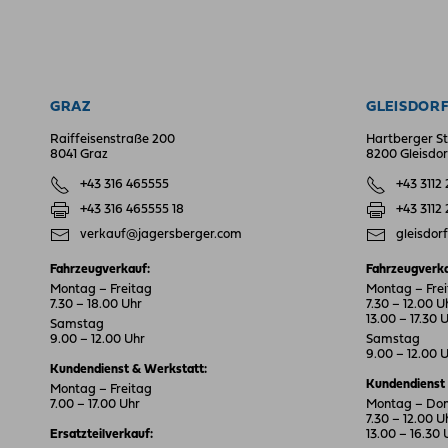
GRAZ
GLEISDOR
Raiffeisenstraße 200
Hartberger St
8041 Graz
8200 Gleisdor
+43 316 465555
+43 3112
+43 316 465555 18
+43 3112
verkauf@jagersberger.com
gleisdor
Fahrzeugverkauf:
Fahrzeugverka
Montag – Freitag
Montag – Fre
7.30 – 18.00 Uhr
7.30 – 12.00 U
13.00 – 17.30 
Samstag
9.00 – 12.00 Uhr
Samstag
9.00 – 12.00 
Kundendienst & Werkstatt:
Kundendienst 
Montag – Freitag
7.00 – 17.00 Uhr
Montag – Do
7.30 – 12.00 U
Ersatzteilverkauf:
13.00 – 16.30 