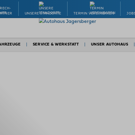
ARTNER
UNSERE STANDORTE
TERMIN VEREINBAREN
JOB
AHRZEUGE
SERVICE & WERKSTATT
UNSER AUTOHAUS
Nutzfahrzeuge
Werkstatt & Service
Über uns
tzfahrzeuge
Ersatzteile & Zubehör
Ansprechpartner
utzfahrzeuge
Termin vereinbaren
Jobs & Karriere
utzfahrzeuge
Autoversicherung
Unsere Standorte
t vereinbaren
Finanzierung
Termin vereinbaren
chpersonen