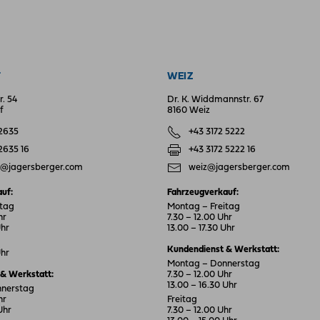
F
WEIZ
r. 54
Dr. K. Widdmannstr. 67
f
8160 Weiz
 2635
+43 3172 5222
 2635 16
+43 3172 5222 16
f@jagersberger.com
weiz@jagersberger.com
uf:
Fahrzeugverkauf:
itag
Montag – Freitag
hr
7.30 – 12.00 Uhr
Uhr
13.00 – 17.30 Uhr
Kundendienst & Werkstatt:
Uhr
Montag – Donnerstag
& Werkstatt:
7.30 – 12.00 Uhr
13.00 – 16.30 Uhr
nnerstag
hr
Freitag
Uhr
7.30 – 12.00 Uhr