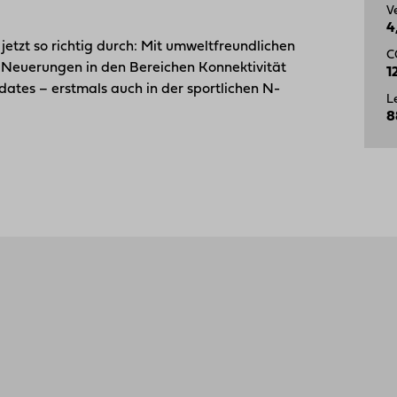
V
4
jetzt so richtig durch: Mit umweltfreundlichen
C
, Neuerungen in den Bereichen Konnektivität
1
ates – erstmals auch in der sportlichen N-
L
8