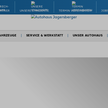
ARTNER
UNSERE STANDORTE
TERMIN VEREINBAREN
JOB
AHRZEUGE
SERVICE & WERKSTATT
UNSER AUTOHAUS
Nutzfahrzeuge
Werkstatt & Service
Über uns
tzfahrzeuge
Ersatzteile & Zubehör
Ansprechpartner
utzfahrzeuge
Termin vereinbaren
Jobs & Karriere
utzfahrzeuge
Autoversicherung
Unsere Standorte
t vereinbaren
Finanzierung
Termin vereinbaren
chpersonen