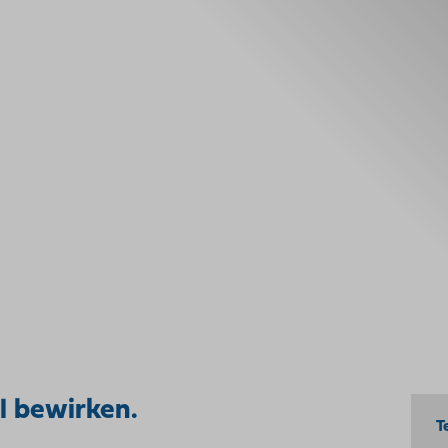
el bewirken.
T