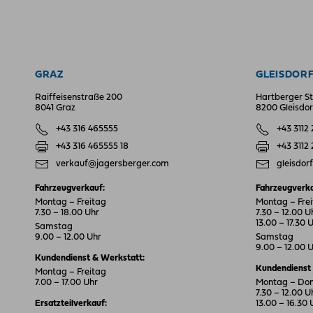
GRAZ
GLEISDOR
Raiffeisenstraße 200
Hartberger St
8041 Graz
8200 Gleisdor
+43 316 465555
+43 3112
+43 316 465555 18
+43 3112
verkauf@jagersberger.com
gleisdor
Fahrzeugverkauf:
Fahrzeugverka
Montag – Freitag
Montag – Fre
7.30 – 18.00 Uhr
7.30 – 12.00 U
13.00 – 17.30 
Samstag
9.00 – 12.00 Uhr
Samstag
9.00 – 12.00 
Kundendienst & Werkstatt:
Kundendienst 
Montag – Freitag
7.00 – 17.00 Uhr
Montag – Do
7.30 – 12.00 U
Ersatzteilverkauf:
13.00 – 16.30 