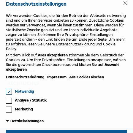
Datenschutzeinstellungen
LINKS
Wir verwenden Cookies, die für den Betrieb der Webseite notwendig
Newsletter
sind und um Ihnen Services anbieten zu können. Zusätzliche Cookies
werden nur verwendet, wenn Sie ihnen zustimmen. Diese werden für
Termin vereinbaren
statistische Zwecke genutzt und um Ihnen individuelle Angebote
Probefahrt vereinbaren
zeigen zu können. Sie können Ihre Privatsphäre-Einstellungen
jederzeit ändern - den Link finden Sie am Ende jeder Seite. Um mehr
INFOS
zu erfahren, lesen Sie unsere Datenschutzerklärung und Cookie
Policy.
Über uns
Mit dem Klick auf
Alles akzeptieren
stimmen Sie dem Gebrauch der
Unsere Standorte
Cookies zu.
Um Ihre Privatsphäre-Einstellungen anzupassen, wählen
Sie die gewünschten Checkboxen aus und klicken Sie auf
Auswahl
Ansprechpartner
akzeptieren
.
Jobs & Karriere
Datenschutzerklärung
|
Impressum
|
Alle Cookies löschen
RECHTLICHES
Notwendig
Impressum
AGB
Analyse / Statistik
Datenschutz
Marketing
Einstellungen
Detaileinstellungen