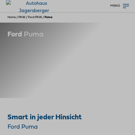
MENÜ
Home
/
PKW
/
Ford PKW
/
Puma
Ford
Puma
Smart in jeder Hinsicht
Ford Puma